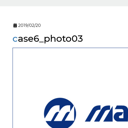
2019/02/20
case6_photo03