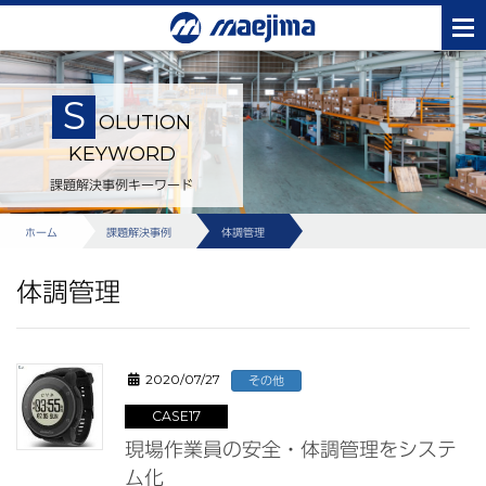
S
OLUTION
KEYWORD
課題解決事例キーワード
ホーム
課題解決事例
体調管理
体調管理
2020/07/27
その他
CASE17
現場作業員の安全・体調管理をシステ
ム化